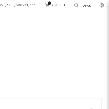
0
о. ул.Внуковская, 11с6
КОРЗИНА
ПОИСК
В