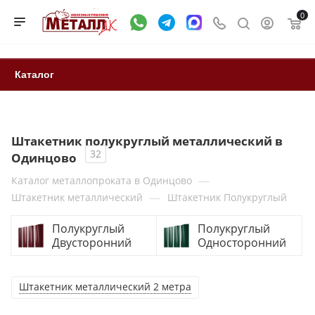
0
Каталог
Штакетник полукруглый металлический в
32
Одинцово
—
Каталог металлопроката в Одинцово
—
Штакетник металлический
Штакетник Полукруглый
Полукруглый
Полукруглый
Двусторонний
Односторонний
Штакетник металлический 2 метра