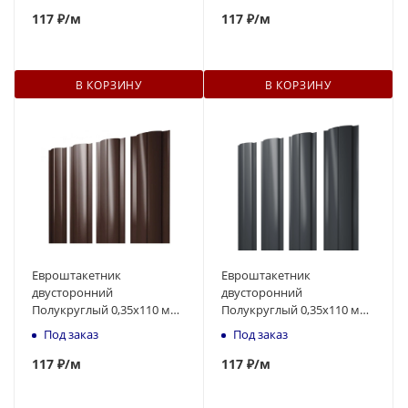
117
₽
/м
117
₽
/м
В КОРЗИНУ
В КОРЗИНУ
Евроштакетник
Евроштакетник
двусторонний
двусторонний
Полукруглый 0,35x110 мм
Полукруглый 0,35x110 мм
коричневый RAL 8017 1м
серый RAL 7024 1м
Под заказ
Под заказ
117
₽
/м
117
₽
/м