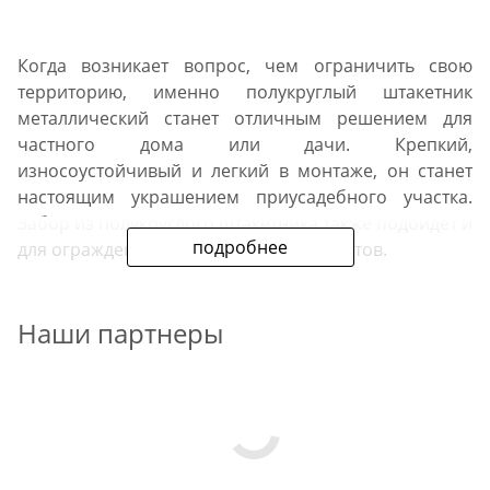
Когда возникает вопрос, чем ограничить свою
территорию, именно полукруглый штакетник
металлический станет отличным решением для
частного дома или дачи. Крепкий,
износоустойчивый и легкий в монтаже, он станет
настоящим украшением приусадебного участка.
Забор из полукруглого штакетника также подойдет и
подробнее
для ограждения промышленных объектов.
Технические
Наши партнеры
характеристики
Прежде, чем купить евроштакетник полукруглый для
забора в Одинцово, потенциальному клиенту
компании стоит ознакомиться с его основными
особенностями. Самые важные характеристики