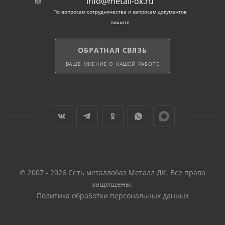
info@metall-dk.ru
Отпускается прокат хлыстами длиной 6, 10 и 12
По вопросам сотрудничества и запросам документов
метров. По желанию покупателей возможна резка
пишите
труб по размерам заказчиков.
ОБРАТНАЯ СВЯЗЬ
ВАШЕ МНЕНИЕ О НАШЕЙ РАБОТЕ
© 2007 - 2026 Сеть металлобаз Металл ДК. Все права
защищены.
Политика обработки персональных данных