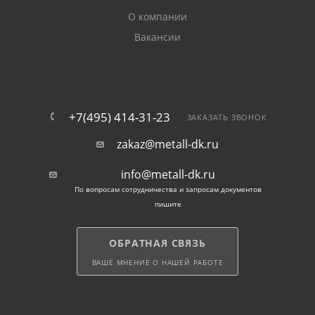
(при толщине металла 6 мм);
О компании
Вакансии
возможность возведения построек на
подвижных почвах, на местности с близко
залегающими к поверхности грунтовыми водами.
+7(495) 414-31-23
ЗАКАЗАТЬ ЗВОНОК
Винтовые металлоизделия в наличии могут
использоваться повторно.
zakaz@metall-dk.ru
При заказе опор у нас мы организуем оперативную
info@metall-dk.ru
доставку свай по Одинцово.
По вопросам сотрудничества и запросам документов
пишите
ОБРАТНАЯ СВЯЗЬ
ВАШЕ МНЕНИЕ О НАШЕЙ РАБОТЕ