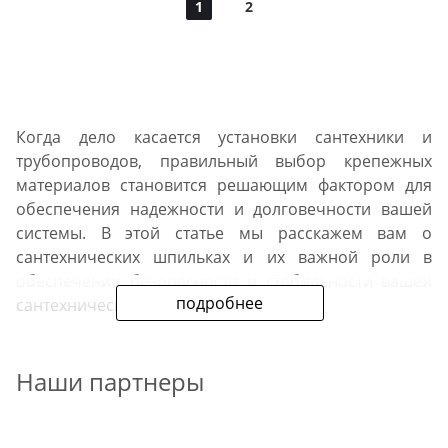
1
2
Когда дело касается установки сантехники и
трубопроводов, правильный выбор крепежных
материалов становится решающим фактором для
обеспечения надежности и долговечности вашей
системы. В этой статье мы расскажем вам о
сантехнических шпильках и их важной роли в
обеспечении безопасности и стабильности вашей
подробнее
сантехнической инфраструктуры.
Что такое сантехническая
Наши партнеры
шпилька?