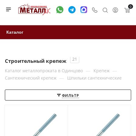
0
Каталог
21
Строительный крепеж
—
—
Каталог металлопроката в Одинцово
Крепеж
—
Сантехнический крепеж
Шпильки сантехнические
ФИЛЬТР