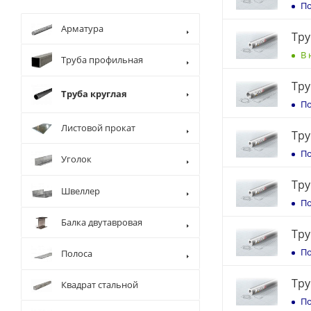
По
Арматура
Тру
В 
Труба профильная
Тру
Труба круглая
По
Листовой прокат
Тру
По
Уголок
Тру
Швеллер
По
Балка двутавровая
Тру
По
Полоса
Тру
Квадрат стальной
По