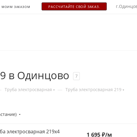
г.Одинцов
РАСCЧИТАЙТЕ СВОЙ ЗАКАЗ.
С МОИМ ЗАКАЗОМ
19 в Одинцово
7
—
—
Труба электросварная
Труба электросварная 219
астание)
ба электросварная 219х4
1 695 ₽
/м