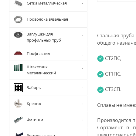
Сетка металлическая
Проволока вязальная
Заглушки для
Стальная труба
профильных труб
общего назначен
Профнастил
СТ2ПС,
Штакетник
металлический
СТ1ПС,
Заборы
СТ3СП.
Крепеж
Сплавы не имею
Фитинги
Производится п
Сортамент в п
электросварной
Винтовые сваи