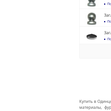
По
Заг
По
Заг
По
Купить в Одинц
материалы, фу