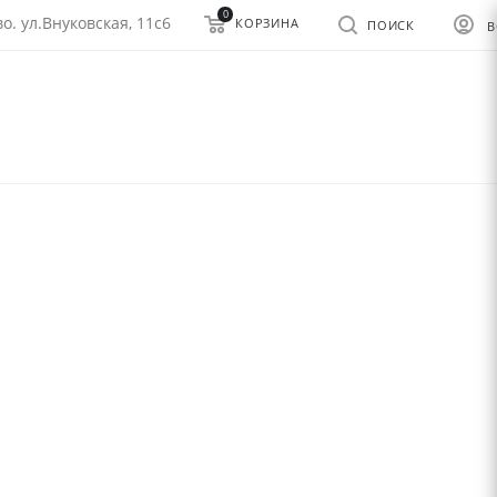
0
о. ул.Внуковская, 11с6
КОРЗИНА
ПОИСК
В