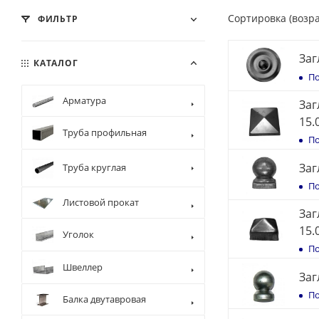
Сортировка (возр
ФИЛЬТР
Заг
КАТАЛОГ
По
Арматура
Заг
15.
Труба профильная
По
Заг
Труба круглая
По
Листовой прокат
Заг
15.
Уголок
По
Швеллер
Заг
По
Балка двутавровая