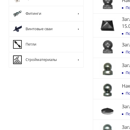
Нак
По
Фитинги
Заг
15.
Винтовые сваи
По
Петли
Заг
По
Стройматериалы
Заг
По
Нак
По
Заг
По
Заг