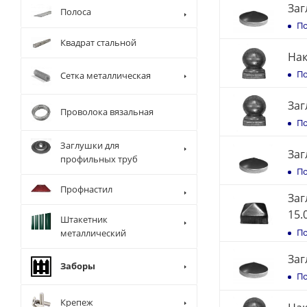
Заг
Полоса
По
Квадрат стальной
Нак
По
Сетка металлическая
Заг
Проволока вязальная
По
Заглушки для
Заг
профильных труб
По
Профнастил
Заг
15.
Штакетник
По
металлический
Заг
Заборы
По
Крепеж