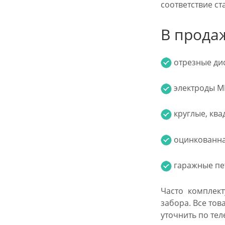
соответствие ст
В прода
отрезные ди
электроды МР
круглые, ква
оцинкованная
гаражные пет
Часто комплект
забора. Все то
уточнить по тел