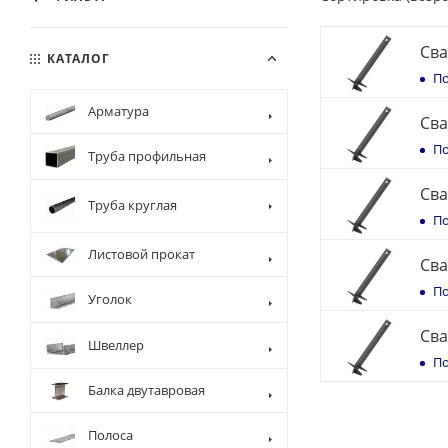
Сва
КАТАЛОГ
По
Арматура
Сва
По
Труба профильная
Сва
Труба круглая
По
Листовой прокат
Сва
По
Уголок
Сва
Швеллер
По
Балка двутавровая
Полоса