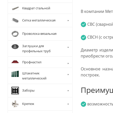
Квадрат стальной
В компании Мет
Сетка металлическая
СВС (сварной
Проволока вязальная
СВСН (с остр
Заглушки для
Диаметр издели
профильных труб
приобрести ого
Профнастил
Основное назн
Штакетник
построек.
металлический
Преимущ
Заборы
возможность 
Крепеж