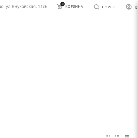
0
о. ул.Внуковская, 11с6
КОРЗИНА
ПОИСК
В