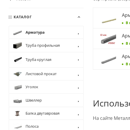
Арм
КАТАЛОГ
В
Арматура
Арм
В
Труба профильная
Арм
Труба круглая
В
Листовой прокат
Уголок
Использ
Швеллер
Балка двутавровая
На сайте Метал
Полоса