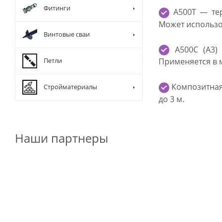
Фитинги
А500Т — тер
Может использо
Винтовые сваи
А500С (А3)
Петли
Применяется в 
Композитная 
Стройматериалы
до 3 м.
Наши партнеры