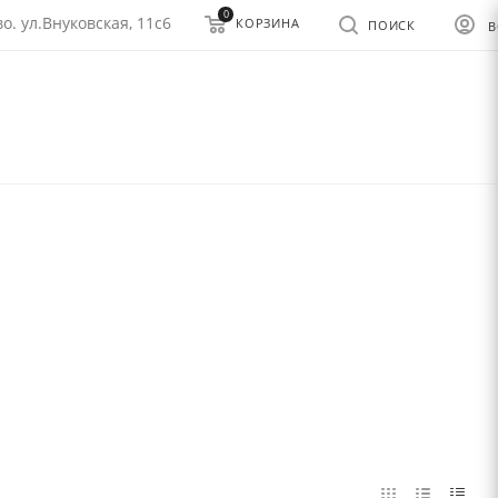
0
о. ул.Внуковская, 11с6
КОРЗИНА
ПОИСК
В