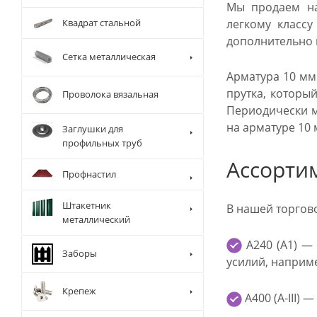
Мы продаем на
легкому класс
Квадрат стальной
дополнительно 
Сетка металлическая
Арматура 10 мм
прутка, которы
Проволока вязальная
Периодически м
на арматуре 10 
Заглушки для
профильных труб
Ассорти
Профнастил
Штакетник
В нашей торгов
металлический
А240 (А1) — 
Заборы
усилий, наприме
Крепеж
А400 (А-III)