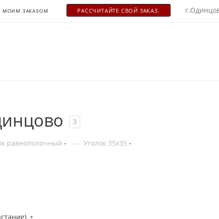
г.Одинцов
РАСCЧИТАЙТЕ СВОЙ ЗАКАЗ.
С МОИМ ЗАКАЗОМ
Одинцово
3
—
ок равнополочный
Уголок 35x35
астание)