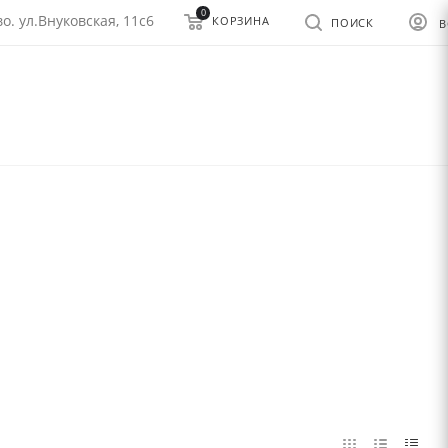
0
о. ул.Внуковская, 11с6
КОРЗИНА
ПОИСК
В