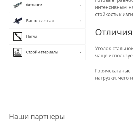
Готовые равноб
Фитинги
интенсивным на
стойкость к изг
Винтовые сваи
Отличия
Петли
Уголок стально
Стройматериалы
чаще использует
Горячекатаные
нагрузки, чего н
Наши партнеры