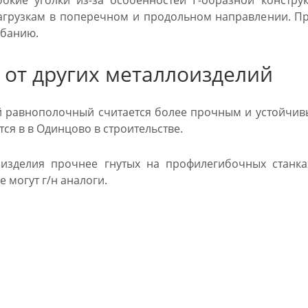
окие уголки из-за особенностей Г-образной констру
грузкам в поперечном и продольном направлении. Пр
ибанию.
 от других металлоизделий
й равнополочный считается более прочным и устойчив
ся в в Одинцово в строительстве.
 изделия прочнее гнутых на профилегибочных станка
е могут г/н аналоги.