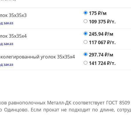
175
₽/м
лок 35х35х3
109 375
₽/т.
д заказ
245.94
₽/м
лок 35х35х4
117 067
₽/т.
д заказ
297.74
₽/м
колегированный уголок 35х35х4
141 724
₽/т.
д заказ
ков равнополочных Металл-ДК соответствует ГОСТ 8509 
о Одинцово. Если прокат не подходит по длине, сотр