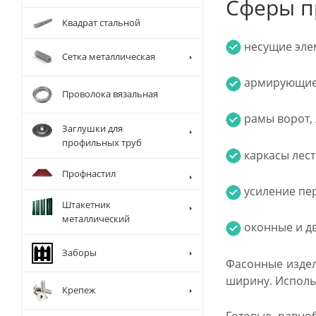
Сферы п
Квадрат стальной
несущие элем
Сетка металлическая
армирующие 
Проволока вязальная
рамы ворот, 
Заглушки для
профильных труб
каркасы лест
Профнастил
усиление пер
Штакетник
металлический
оконные и д
Заборы
Фасонные издел
ширину. Исполь
Крепеж