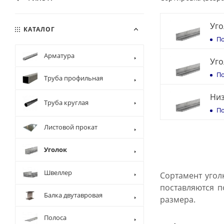
Уго
КАТАЛОГ
По
Арматура
Уго
По
Труба профильная
Низ
Труба круглая
По
Листовой прокат
Уголок
Швеллер
Сортамент угол
поставляются п
Балка двутавровая
размера.
Полоса