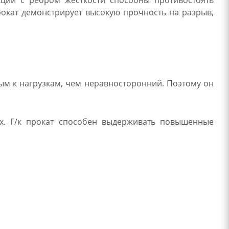
кции с ребром жесткости способны противостоять
окат демонстрирует высокую прочность на разрыв,
ым к нагрузкам, чем неравносторонний. Поэтому он
х. Г/к прокат способен выдерживать повышенные