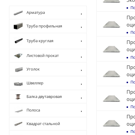
Эк
По
Арматура
Про
оц
Труба профильная
По
Труба круглая
Про
оц
Листовой прокат
По
Про
Уголок
оц
По
Швеллер
Про
Балка двутавровая
оц
По
Полоса
Про
оц
Квадрат стальной
По