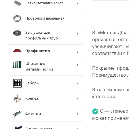
Сетка металлическая
Проволока вязальная
В «Металл-ДК»
Заглушки для
профильных труб
продается опт
увеличивают ж
Профнастил
соответствии с 
Штакетник
Покрытие продл
металлический
Преимущество л
Заборы
В нашей компан
категорий:
Крепеж
С — стеновой
Фитинги
может применят
Винтовые сваи