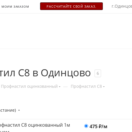
г.Одинцов
РАСCЧИТАЙТЕ СВОЙ ЗАКАЗ.
С МОИМ ЗАКАЗОМ
ил С8 в Одинцово
6
—
Профнастил оцинкованный
Профнастил С8
астание)
фнастил С8 оцинкованный 1м
475
₽/м