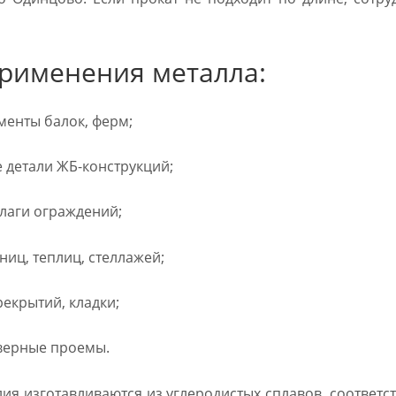
рименения металла:
енты балок, ферм;
детали ЖБ-конструкций;
лаги ограждений;
ниц, теплиц, стеллажей;
екрытий, кладки;
верные проемы.
ия изготавливаются из углеродистых сплавов, соответс