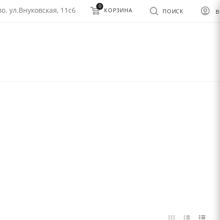
0
о. ул.Внуковская, 11с6
КОРЗИНА
ПОИСК
В