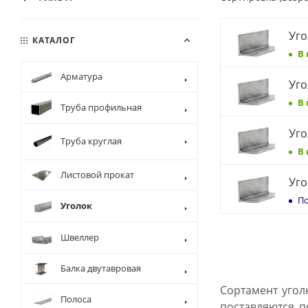
Уго
КАТАЛОГ
В
Арматура
Уго
В
Труба профильная
Уго
Труба круглая
В
Листовой прокат
Уго
По
Уголок
Швеллер
Балка двутавровая
Сортамент угол
Полоса
поставляются п