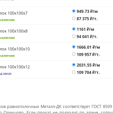
949.73
₽/м
лок 100х100х7
87 375
₽/т.
 наличии
1161
₽/м
лок 100х100х8
94 041
₽/т.
 наличии
1666.01
₽/м
лок 100х100х10
109 957
₽/т.
 наличии
2031.55
₽/м
лок 100х100х12
109 704
₽/т.
д заказ
ков равнополочных Металл-ДК соответствует ГОСТ 8509 
о Одинцово. Если прокат не подходит по длине, сотр