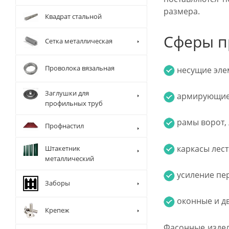
размера.
Квадрат стальной
Сферы п
Сетка металлическая
Проволока вязальная
несущие элем
Заглушки для
армирующие 
профильных труб
рамы ворот, 
Профнастил
каркасы лест
Штакетник
металлический
усиление пер
Заборы
оконные и д
Крепеж
Фасонные издел