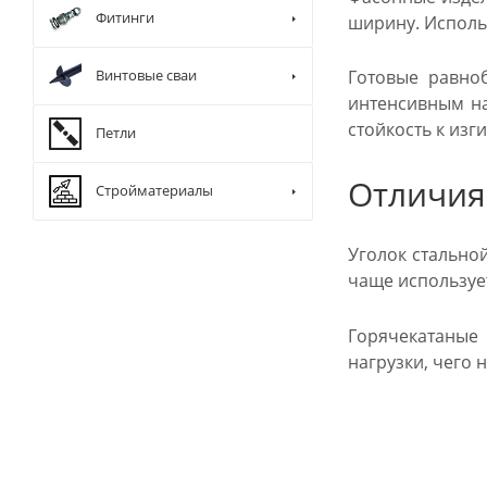
Фитинги
ширину. Исполь
Винтовые сваи
Готовые равноб
интенсивным на
стойкость к изг
Петли
Отличия
Стройматериалы
Уголок стально
чаще использует
Горячекатаные
нагрузки, чего н