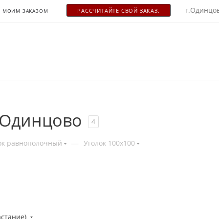
г.Одинцов
РАСCЧИТАЙТЕ СВОЙ ЗАКАЗ.
С МОИМ ЗАКАЗОМ
в Одинцово
4
—
ок равнополочный
Уголок 100х100
астание)