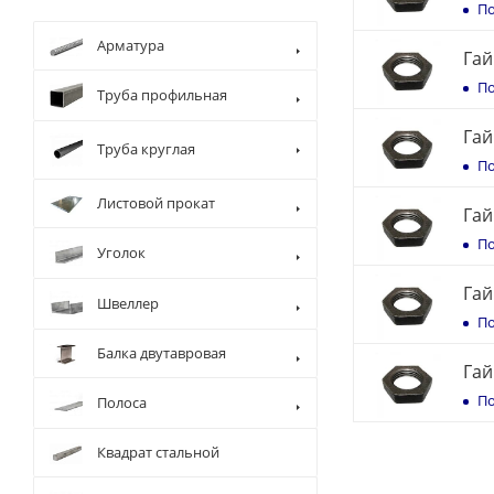
По
Арматура
Гай
По
Труба профильная
Гай
Труба круглая
По
Листовой прокат
Гай
По
Уголок
Гай
Швеллер
По
Балка двутавровая
Гай
По
Полоса
Квадрат стальной