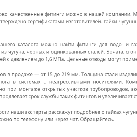
ово качественные фитинги можно в нашей компании. М
дтверждено сертификатами изготовителей. гайки чугунн
ашего каталога можно найти фитинги для водо- и га
из чугуна, черных и оцинкованных сталей. Бочата, сго
й с давлением до 1,6 МПа. Цельные отводы могут примен
ов в продаже — от 15 до 219 мм. Толщина стали изделий
алога в системах с неагрессивными носителями. К
о при монтаже открытых участков трубопроводов, эк
родлевает срок службы таких фитингов и увеличивает с
ти наши эксперты расскажут подробнее о гайках чугунны
ожно по телефону или через чат. Обращайтесь.