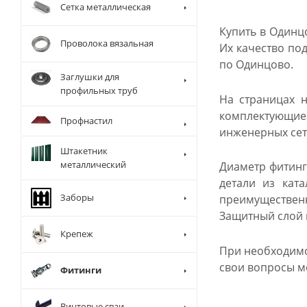
Сетка металлическая
Купить в Одинц
Проволока вязальная
Их качество по
по Одинцово.
Заглушки для
профильных труб
На страницах н
комплектующие 
Профнастил
инженерных сете
Штакетник
металлический
Диаметр фитинг
детали из кат
Заборы
преимущественн
Защитный слой п
Крепеж
При необходимос
свои вопросы м
Фитинги
Винтовые сваи