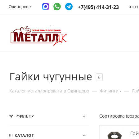
+7(495) 414-31-23
Одинцово
ЧТО 
Гайки чугунные
6
—
—
Каталог металлопроката в Одинцово
Фитинги
Га
Сортировка (возр
ФИЛЬТР
Гай
КАТАЛОГ