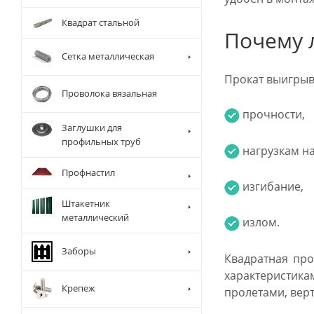
Квадрат стальной
Почему 
Сетка металлическая
Прокат выигрыва
Проволока вязальная
прочности,
Заглушки для
профильных труб
нагрузкам на
Профнастил
изгибание,
Штакетник
металлический
излом.
Заборы
Квадратная про
характеристик
Крепеж
пролетами, вер