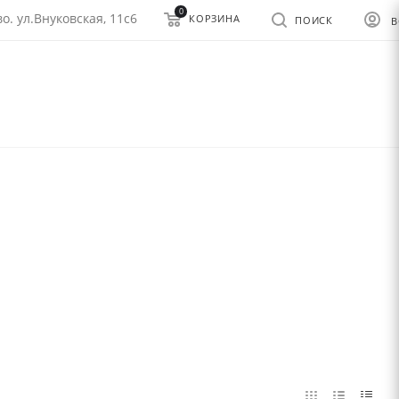
0
о. ул.Внуковская, 11с6
КОРЗИНА
ПОИСК
В