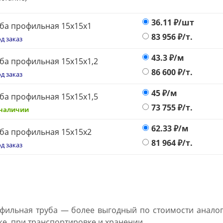
36.11
₽/шт
ба профильная 15х15х1
83 956
₽/т.
д заказ
43.3
₽/м
ба профильная 15х15х1,2
86 600
₽/т.
д заказ
45
₽/м
ба профильная 15х15х1,5
73 755
₽/т.
 наличии
62.33
₽/м
ба профильная 15х15х2
81 964
₽/т.
д заказ
фильная труба — более выгодный по стоимости аналог 
же, при транспортировке и хранении.