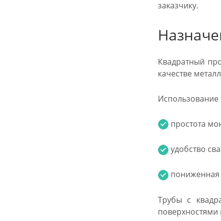
заказчику.
Назначе
Квадратный про
качестве метал
Использование п
простота мон
удобство сва
пониженная м
Трубы с квадр
поверхностями 