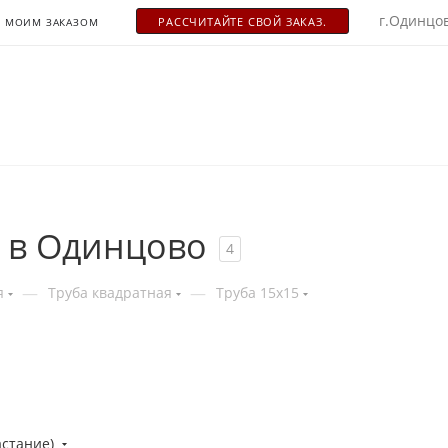
г.Одинцов
РАСCЧИТАЙТЕ СВОЙ ЗАКАЗ.
С МОИМ ЗАКАЗОМ
 в Одинцово
4
—
—
я
Труба квадратная
Труба 15x15
астание)