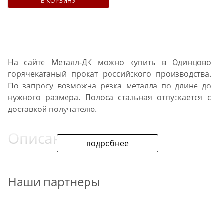
В КОРЗИНУ
На сайте Металл-ДК можно купить в Одинцово
горячекатаный прокат российского производства.
По запросу возможна резка металла по длине до
нужного размера. Полоса стальная отпускается с
доставкой получателю.
Описание проката
подробнее
При производстве продукции применяются
углеродистые стали СТ3/10/20/35. Изготавливается
Наши партнеры
сталь полосовая с учетом требований к геометрии и
сортаменту ГОСТ 103 2006. На все позиции каталога
есть сертификаты качества. При монтаже металла