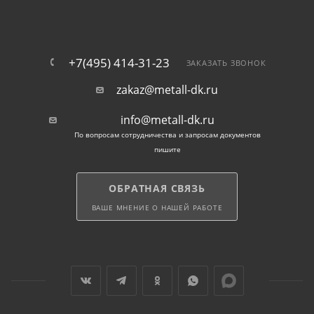
Полоса стальная оцинкованная используется при
монтаже элементов внешней молниезащиты, для
заземления объектов. Устойчивый к коррозии
+7(495) 414-31-23
ЗАКАЗАТЬ ЗВОНОК
материал применяется в качестве контуров, идущих
zakaz@metall-dk.ru
по периметру сооружений, а также элементов,
объединяющих вертикальные заземлители.
info@metall-dk.ru
По вопросам сотрудничества и запросам документов
Также полоса металлическая с цинковым
пишите
покрытием используется в конструкциях,
эксплуатируемых в агрессивных условиях, при
ОБРАТНАЯ СВЯЗЬ
повышенной влажности.
ВАШЕ МНЕНИЕ О НАШЕЙ РАБОТЕ