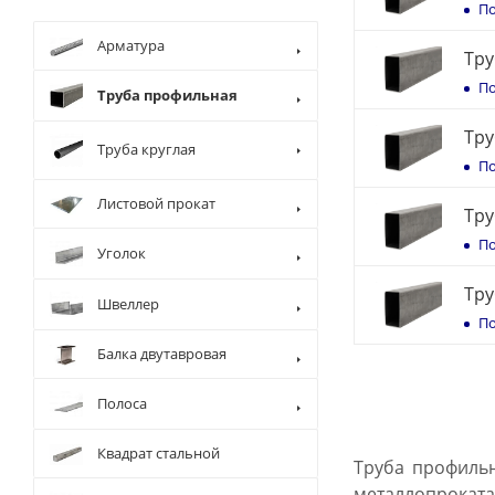
По
Арматура
Тру
По
Труба профильная
Тру
Труба круглая
По
Листовой прокат
Тру
По
Уголок
Тру
Швеллер
По
Балка двутавровая
Полоса
Квадрат стальной
Труба профильн
металлопроката,