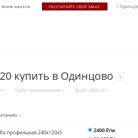
г.Одинцов
РАСCЧИТАЙТЕ СВОЙ ЗАКАЗ.
С МОИМ ЗАКАЗОМ
20 купить в Одинцово
5
—
—
я
Труба прямоугольная
Труба 240x120
астание)
2400
₽/м
ба профильная 240х120x5