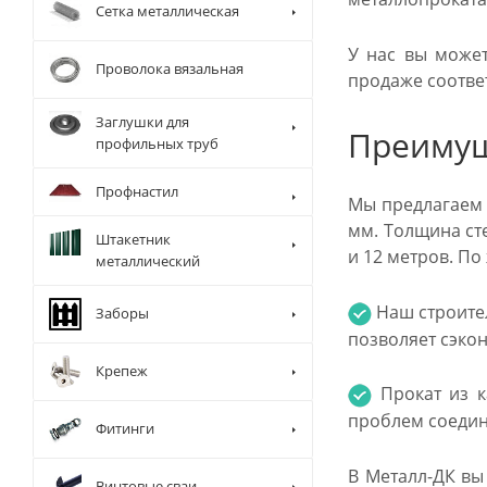
Сетка металлическая
У нас вы может
Проволока вязальная
продаже соотве
Заглушки для
Преимущ
профильных труб
Профнастил
Мы предлагаем 
мм. Толщина ст
Штакетник
и 12 метров. П
металлический
Наш строите
Заборы
позволяет сэкон
Крепеж
Прокат из к
проблем соедин
Фитинги
В Металл-ДК вы
Винтовые сваи