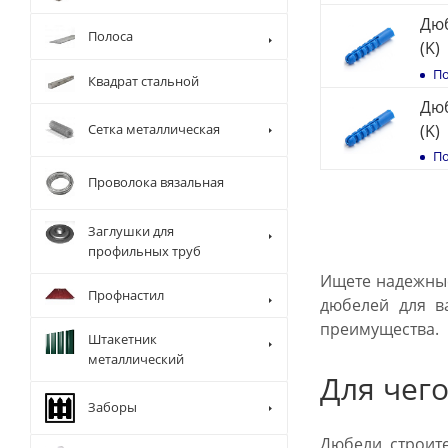
Дюб
Полоса
(K)
По
Квадрат стальной
Дюб
(K)
Сетка металлическая
По
Проволока вязальная
Заглушки для
профильных труб
Ищете надежные
Профнастил
дюбелей для в
преимущества.
Штакетник
металлический
Для чег
Заборы
Дюбели строите