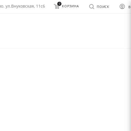
0
о. ул.Внуковская, 11с6
КОРЗИНА
ПОИСК
В