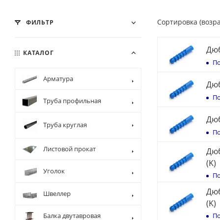
Сортировка (возр
ФИЛЬТР
Дюб
КАТАЛОГ
По
Арматура
Дюб
По
Труба профильная
Дюб
Труба круглая
По
Листовой прокат
Дюб
(K)
Уголок
По
Дюб
Швеллер
(K)
Балка двутавровая
По