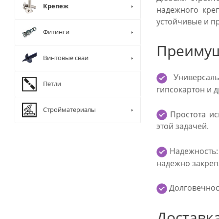
Крепеж
надежного креп
устойчивые и п
Фитинги
Преимущ
Винтовые сваи
Универсальн
Петли
гипсокартон и д
Стройматериалы
Простота ис
этой задачей.
Надежность:
надежно закреп
Долговечност
Доставк