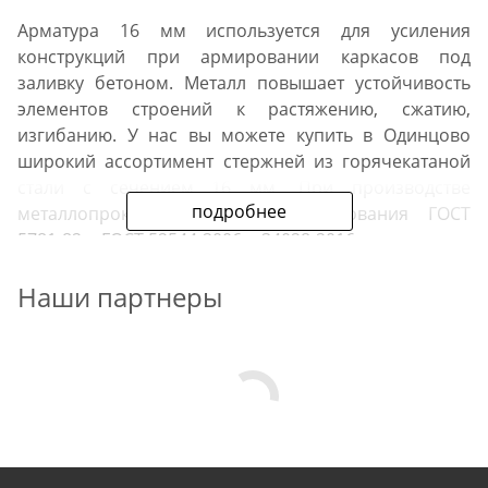
Арматура 16 мм используется для усиления
конструкций при армировании каркасов под
заливку бетоном. Металл повышает устойчивость
элементов строений к растяжению, сжатию,
изгибанию. У нас вы можете купить в Одинцово
широкий ассортимент стержней из горячекатаной
стали с сечением 16 мм. При производстве
подробнее
металлопроката учитываются требования ГОСТ
5781-82 и ГОСТ 52544-2006 и 34028-2016.
Наши партнеры
Продажа
Арматура 16 мм продается по розничным ценам и
оптом — по более низкой стоимости для крупных
клиентов. Регулярно мы проводим в акции. В
период распродаж вы можете приобрести арматуры
16 мм со скидкой и сэкономить на строительстве.