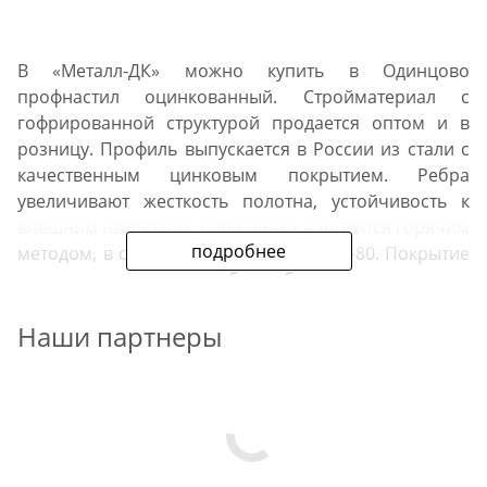
В «Металл-ДК» можно купить в Одинцово
профнастил оцинкованный. Стройматериал с
гофрированной структурой продается оптом и в
розницу. Профиль выпускается в России из стали с
качественным цинковым покрытием. Ребра
увеличивают жесткость полотна, устойчивость к
внешним нагрузкам. Слой цинка наносится горячим
подробнее
методом, в соответствии с ГОСТ 14918-80. Покрытие
продлевает срок службы, обеспечивает защиту
металла от коррозии, разрушения под
Наши партнеры
воздействием осадков. Преимущество листа
оцинкованного — более низкая цена, чем
окрашенного.
В нашей компании вы можете заказать материал
для крыш и заборов. В наличии есть материал