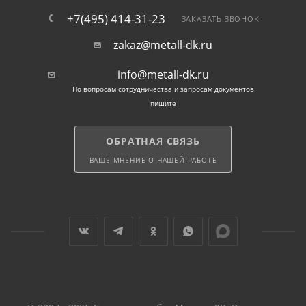
Одинцово в течение 3-4 рабочих дней. Заказ можно
+7(495) 414-31-23
ЗАКАЗАТЬ ЗВОНОК
оформить на сайте и по телефону.
zakaz@metall-dk.ru
info@metall-dk.ru
По вопросам сотрудничества и запросам документов
пишите
ОБРАТНАЯ СВЯЗЬ
ВАШЕ МНЕНИЕ О НАШЕЙ РАБОТЕ