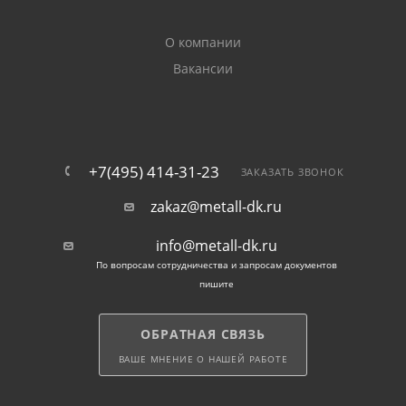
можете у нас купить в Одинцово с доставкой,
соответствуют техническим условиям ГОСТ 13663-86.
О компании
Цена за метр и за тонну в каталоге указана
актуальная. По вашему желанию возможна резка
Вакансии
трубы по вашим размерам.
Назначение и различия
оцинкованных труб
+7(495) 414-31-23
ЗАКАЗАТЬ ЗВОНОК
zakaz@metall-dk.ru
Металлопрокат применяется при изготовлении:
info@metall-dk.ru
По вопросам сотрудничества и запросам документов
стальных каркасов,
пишите
рамных конструкций,
ОБРАТНАЯ СВЯЗЬ
ВАШЕ МНЕНИЕ О НАШЕЙ РАБОТЕ
заборов,