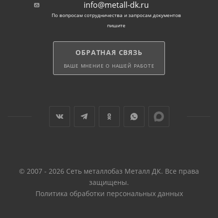
info@metall-dk.ru
легко затягиваются с использованием ключа, что
По вопросам сотрудничества и запросам документов
делает процесс монтажа быстрым и удобным.
пишите
Оцинкованное покрытие: Мы предлагаем болты
ОБРАТНАЯ СВЯЗЬ
крепления шестигранные с оцинкованным
покрытием, что обеспечивает защиту от коррозии и
ВАШЕ МНЕНИЕ О НАШЕЙ РАБОТЕ
увеличивает срок службы.
Примеры использования:
Монтаж металлических конструкций: Болты
шестигранные идеально подходят для соединения
металлических балок, профилей и рам.
© 2007 - 2026 Сеть металлобаз Металл ДК. Все права
Крепление деревянных элементов: Они также
защищены.
прекрасно подходят для крепления деревянных
Политика обработки персональных данных
деталей, таких как бруски, доски или фанерные
листы.