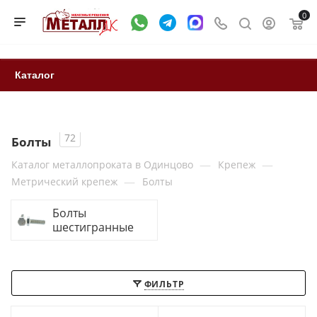
0
Каталог
72
Болты
—
—
Каталог металлопроката в Одинцово
Крепеж
—
Метрический крепеж
Болты
Болты
шестигранные
ФИЛЬТР