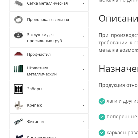
Сетка металлическая
Описани
Проволока вязальная
При производст
Заглушки для
профильных труб
требований к г
металла возмож
Профнастил
Назначе
Штакетник
металлический
Продукция отно
Заборы
лаги и други
Крепеж
поперечные 
Фитинги
каркасы раз
Винтовые сваи