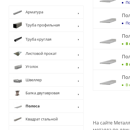
По
Арматура
Пол
По
Труба профильная
Пол
Труба круглая
В
Листовой прокат
Пол
В
Уголок
Пол
Швеллер
В 
Балка двутавровая
Полоса
Квадрат стальной
На сайте Метал
металла по длин