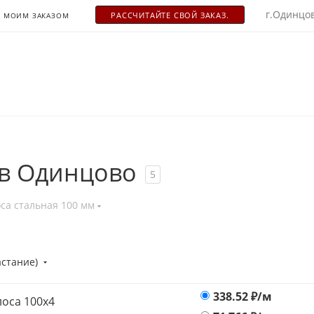
г.Одинцов
РАСCЧИТАЙТЕ СВОЙ ЗАКАЗ.
С МОИМ ЗАКАЗОМ
 в Одинцово
5
са стальная 100 мм
астание)
338.52
₽/м
оса 100х4