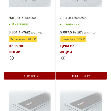
Лист 8х1500х6000
Лист 3х1250х2500
В наличии
В наличии
3 801.1
₽
/м2
5 087.5
₽
/шт
4 400
₽
/м2
5 616.6
₽
/шт
Экономия
598.8
₽
Экономия
529
₽
Цена по
Цена по
акции
акции
i
i
В КОРЗИНУ
В КОРЗИНУ