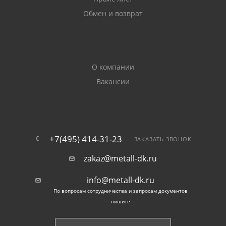
ГОСТов:
Обмен и возврат
14637-89 (ISO 4995-78) — толстолистовой
материал 4-160 мм из обыкновенных углеродистых
сплавов;
О компании
Вакансии
16523-97 — тонкий прокат до 3,9 мм из
обыкновенной и качественной сталей;
1577-93 — толстолистовой нелегированный
металл до 160 мм из СТ20.
+7(495) 414-31-23
ЗАКАЗАТЬ ЗВОНОК
zakaz@metall-dk.ru
Стандарты регулируют толщину стали, предел
текучести, временное сопротивление, наличие и %
info@metall-dk.ru
дефектов, другие особенности материала.
По вопросам сотрудничества и запросам документов
пишите
Область применения