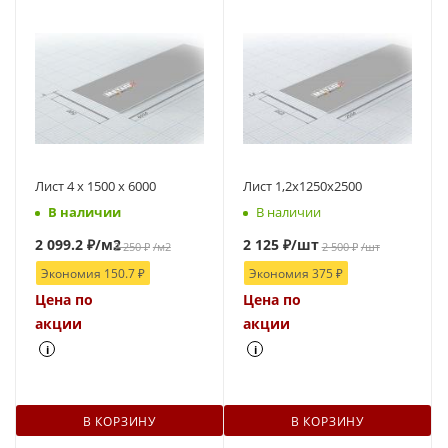
Лист 4 х 1500 х 6000
Лист 1,2х1250х2500
В наличии
В наличии
2 099.2
₽
/м2
2 125
₽
/шт
2 250
₽
/м2
2 500
₽
/шт
Экономия
150.7
₽
Экономия
375
₽
Цена по
Цена по
акции
акции
i
i
В КОРЗИНУ
В КОРЗИНУ