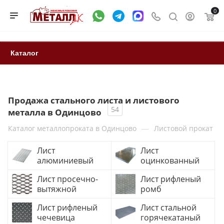
0
Каталог
Продажа стального листа и листового
54
металла в Одинцово
—
Каталог металлопроката в Одинцово
Листовой прокат
Лист
Лист
алюминиевый
оцинкованный
Лист просечно-
Лист рифленый
вытяжной
ромб
Лист рифленый
Лист стальной
чечевица
горячекатаный