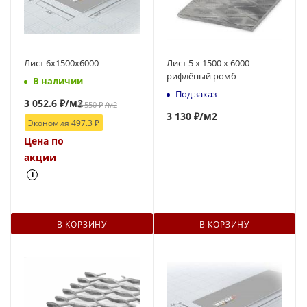
Лист 6х1500х6000
Лист 5 х 1500 х 6000
рифлёный ромб
В наличии
Под заказ
3 052.6
₽
/м2
3 550
₽
/м2
3 130 ₽
/м2
Экономия
497.3
₽
Цена по
акции
i
В КОРЗИНУ
В КОРЗИНУ