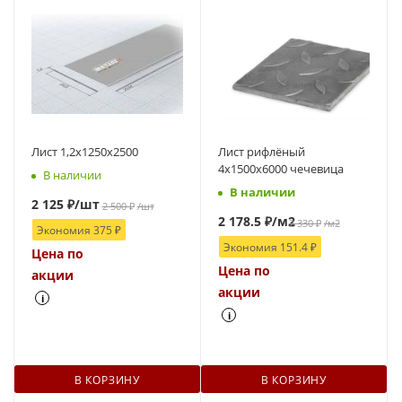
Лист 1,2х1250х2500
Лист рифлёный
4х1500х6000 чечевица
В наличии
В наличии
2 125
₽
/шт
2 500
₽
/шт
2 178.5
₽
/м2
2 330
₽
/м2
Экономия
375
₽
Экономия
151.4
₽
Цена по
Цена по
акции
акции
i
i
В КОРЗИНУ
В КОРЗИНУ